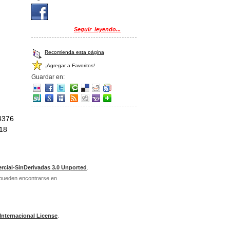
Seguir_leyendo...
Recomienda esta página
¡Agregar a Favoritos!
Guardar en:
4376
018
cial-SinDerivadas 3.0 Unported
.
a pueden encontrarse en
nternacional License
.