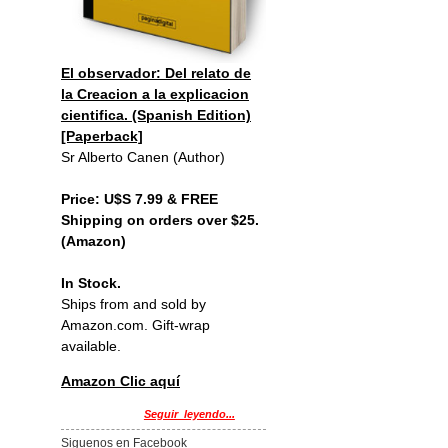
El observador: Del relato de
la Creacion a la explicacion
cientifica. (Spanish Edition)
[Paperback]
Sr Alberto Canen (Author)
Price: U$S 7.99 & FREE
Shipping on orders over $25.
(Amazon)
In Stock.
Ships from and sold by
Amazon.com. Gift-wrap
available.
Amazon Clic aquí
Seguir_leyendo...
Siguenos en Facebook