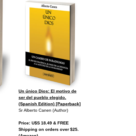
Un único Dios: El motivo de
ser del pueblo elegido.
(Spanish Edition) [Paperback]
Sr Alberto Canen (Author)
Price: U$S 18.49 & FREE
Shipping on orders over $25.
(Amazon)