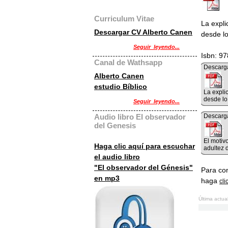
Curriculum Vitae
La expli
Descargar CV Alberto Canen
desde lo
Seguir_leyendo...
Isbn: 9
Canal de Wathsapp
Descarga
Alberto Canen
estudio Bíblico
La expli
desde lo 
Seguir_leyendo...
Audio libro El observador
Descarga
del Genesis
El motivo
Haga clic aquí para escuchar
adultez 
el audio libro
"El observador del Génesis"
Para con
en mp3
haga
cli
Última actua