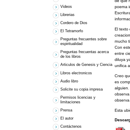
de que h
Videos
poema i
Escritur
Librerias
informac
Cordero de Dios
El texto
El Tetramorfo
creacion
Preguntas frecuentes sobre
mucho ti
espiritualidad
Con este
Preguntas frecuentas acerca
entre ci
de los libros
diluya y
Articulos de Genesis y Ciencia
unifica
Libros electronicos
Creo que
Audio libro
es comp
alguien.
Solicite su copia impresa
observa 
Permisos licencias y
observa
limitaciones
Prensa
Esta ubi
El autor
Descarg
Contáctenos