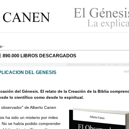
Descargar gratis libro Un unico Dios La explicacion del Genesis
jo
-
E 890.000 LIBROS DESCARGADOS
DESCARGAR GRATIS LIBRO UN UNICO DIO
PLICACION DEL GENESIS
06/
icación del Génesis. El relato de la Creación de la Biblia compren
esde lo científico como desde lo espiritual.
l observador" de Alberto Canen
is ha sido un misterio por miles
. No se había podido comprender