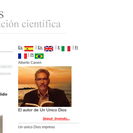
|
|
|
Es
En
It
Fr
|
Pt
Alberto Canen
S ABAJO
08/2026
dido
El autor de Un Unico Dios
Seguir_leyendo...
Un unico Dios impreso