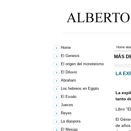
Home
Home
aba
El Genesis
MÁS D
El origen del monoteismo
El Diluvio
LA EX
Abraham
Los hebreos en Egipto
La expl
El Exodo
tanto d
Jueces
Libro "E
Reyes
El Génes
La diaspora
de años
El Mesias