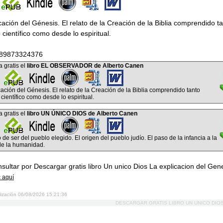
cación del Génesis. El relato de la Creación de la Biblia comprendido t
 científico como desde lo espiritual.
789873324376
 gratis el
libro EL OBSERVADOR de Alberto Canen
cación del Génesis. El relato de la Creación de la Biblia comprendido tanto
científico como desde lo espiritual.
 gratis el
libro UN ÚNICO DIOS de Alberto Canen
 de ser del pueblo elegido. El origen del pueblo judío. El paso de la infancia a la
de la humanidad.
sultar por Descargar gratis libro Un unico Dios La explicacion del Gen
c aquí
lización 06/08/2026 15:21:36
DESCARGAR GRATIS LIBRO UN UNICO DIO