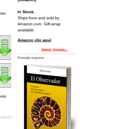
In Stock.
anto
Ships from and sold by
Amazon.com. Gift-wrap
available.
Amazon clic aquí
Seguir_leyendo...
Formato impreso
esis
S ABAJO