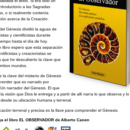
ablaba el texto. Si era sólo un
ntroductorio a las Sagradas
as, o si realmente contenía
ión acerca de la Creación.
 del Génesis dividió la aguas de
istas y cientificistas durante
empo hasta el día de hoy.
 libro espero que esta separación
entificistas y creacionistas se
a que he descubierto la clave que
 ambos mundos.
 la clave del misterio de Génesis
render que es narrado por
 Un narrador del Génesis. El que
la visión que Dios le entrega y a partir de allí narra lo que observa y lo
 desde su ubicación humana y terrenal.
cación terrenal y precisa es la llave para comprender el Génesis.
a el libro EL OBSERVADOR de Alberto Canen