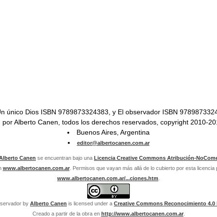
n único Dios ISBN 9789873324383, y El observador ISBN 978987332
por Alberto Canen, todos los derechos reservados, copyright 2010-2
Buenos Aires, Argentina
editor@albertocanen.com.ar
Alberto Canen
se encuentran bajo una
Licencia Creative Commons Atribución-NoComer
n
www.albertocanen.com.ar
. Permisos que vayan más allá de lo cubierto por esta licenci
www.albertocanen.com.ar/...ciones.htm
.
bservador
by
Alberto Canen
is licensed under a
Creative Commons Reconocimiento 4.0 I
Creado a partir de la obra en
http://www.albertocanen.com.ar
.